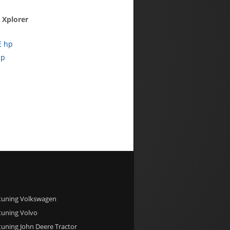
 Xplorer
E hp
hp
 tuning Volkswagen
tuning Volvo
tuning John Deere Tractor