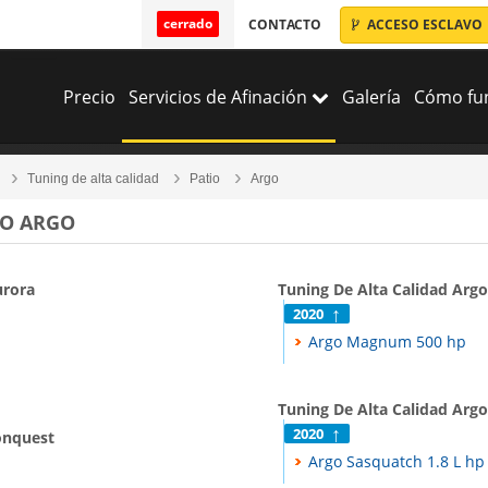
cerrado
CONTACTO
ACCESO ESCLAVO
Precio
Servicios de Afinación
Galería
Cómo fun
Tuning de alta calidad
Patio
Argo
IO ARGO
urora
Tuning De Alta Calidad Ar
2020
Argo Magnum 500 hp
Tuning De Alta Calidad Arg
2020
onquest
Argo Sasquatch 1.8 L hp