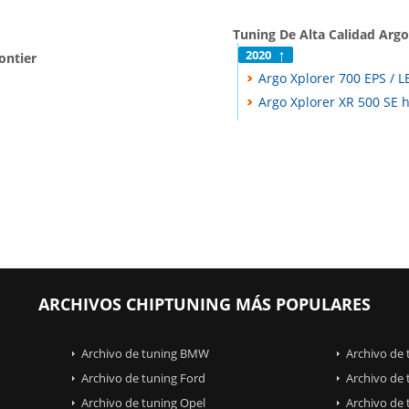
Tuning De Alta Calidad Argo
2020
ontier
Argo Xplorer 700 EPS / L
Argo Xplorer XR 500 SE 
ARCHIVOS CHIPTUNING MÁS POPULARES
Archivo de tuning BMW
Archivo de
Archivo de tuning Ford
Archivo de 
Archivo de tuning Opel
Archivo de 