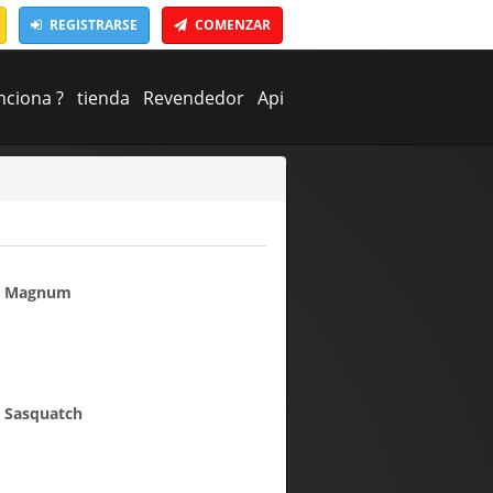
REGISTRARSE
COMENZAR
ciona ?
tienda
Revendedor
Api
go Magnum
o Sasquatch