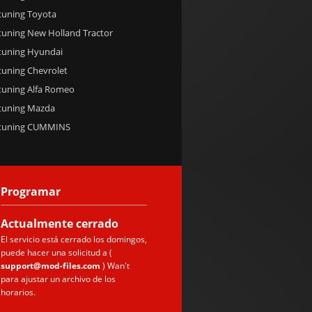
tuning Toyota
tuning New Holland Tractor
 tuning Hyundai
tuning Chevrolet
 tuning Alfa Romeo
 tuning Mazda
 tuning CUMMINS
Programar
Actualmente
cerrado
El servicio está cerrado los domingos,
puede hacer una solicitud a (
support@mod-files.com
) Wan't
para ajustar un archivo de los
horarios.