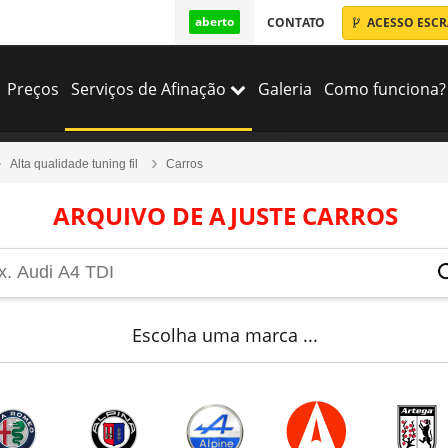
aberto
CONTATO
ACESSO ESC
Preços
Serviços de Afinação
Galeria
Como funciona?
Alta qualidade tuning fil
Carros
ARQUIVO DE AJUSTE CARROS
Escolha uma marca ...