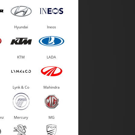
Hyundai
Ineos
KTM
LADA
Lynk & Co
Mahindra
nz
Mercury
MG