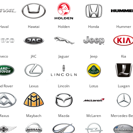
Haval
Hawtai
Holden
Honda
Hummer
Iveco
JAC
Jaguar
Jeep
Kia
nd Rover
Lexus
Lincoln
Lotus
Luxgen
Maxus
Maybach
Mazda
McLaren
Mercedes-Be