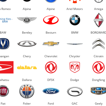
a Romeo
Alpina
Alpine
Ariel Motors
Artega
BAW
Bentley
Besturn
BMW
BORGWAR
hangan
Chery
Chevrolet
Chrysler
Citroën
ihatsu
Dallara
DFSK
Dodge
Dongfeng
Fiat
Fisker
Ford
GAC
Geely