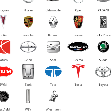
organ
Nissan
oldsmobile
Opel
PAGANI
ontiac
Porsche
Renault
Roewe
Rolls Royce
Saturn
Scion
Seat
Secma
Skoda
SWM
Tank
Tata
Tesla
Toyota
stfield
WEY
Wiesmann