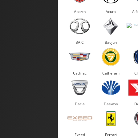
Abarth
Acura
Alf
BAIC
Baojun
Cadillac
Catheram
C
Dacia
Daewoo
Da
Exeed
Ferrari