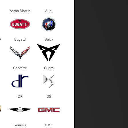
Aston Martin
Audi
D
Bugatti
Buick
Corvette
Cupra
DR
DS
Genesis
GMC