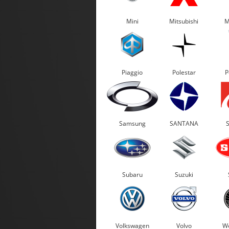
Mini
Mitsubishi
M
Piaggio
Polestar
P
Samsung
SANTANA
Subaru
Suzuki
Volkswagen
Volvo
We