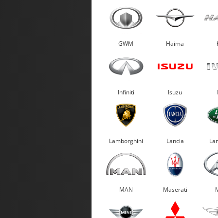
GWM
Haima
Infiniti
Isuzu
Lamborghini
Lancia
La
MAN
Maserati