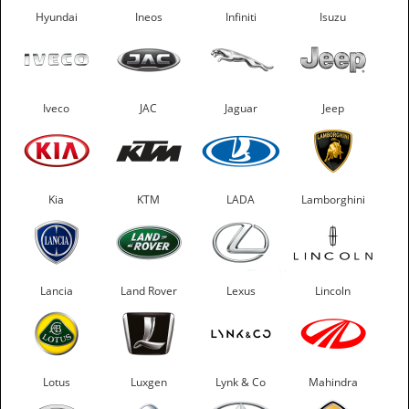
Hyundai
Ineos
Infiniti
Isuzu
Iveco
JAC
Jaguar
Jeep
Kia
KTM
LADA
Lamborghini
Lancia
Land Rover
Lexus
Lincoln
Lotus
Luxgen
Lynk & Co
Mahindra