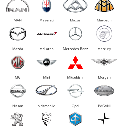
MAN
Maserati
Maxus
Maybach
Mazda
McLaren
Mercedes-Benz
Mercury
MG
Mini
Mitsubishi
Morgan
Nissan
oldsmobile
Opel
PAGANI