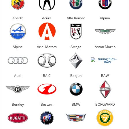
Abarth
Acura
Alfa Romeo
Alpina
Alpine
Ariel Motors
Artega
Aston Martin
Audi
BAIC
Baojun
BAW
Bentley
Besturn
BMW
BORGWARD