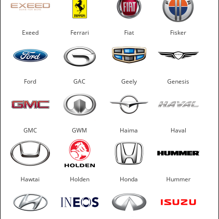
Exeed
Ferrari
Fiat
Fisker
Ford
GAC
Geely
Genesis
GMC
GWM
Haima
Haval
Hawtai
Holden
Honda
Hummer