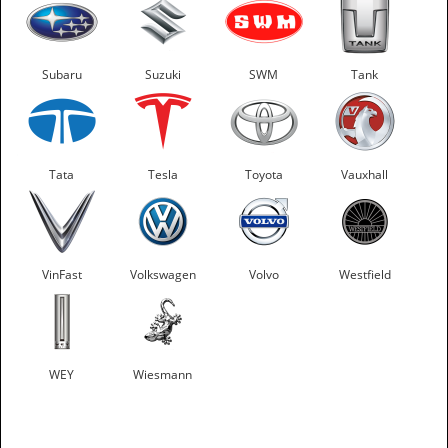
Subaru
Suzuki
SWM
Tank
Tata
Tesla
Toyota
Vauxhall
VinFast
Volkswagen
Volvo
Westfield
WEY
Wiesmann