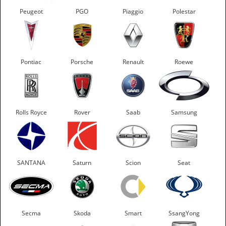
Peugeot
PGO
Piaggio
Polestar
Pontiac
Porsche
Renault
Roewe
Rolls Royce
Rover
Saab
Samsung
SANTANA
Saturn
Scion
Seat
Secma
Skoda
Smart
SsangYong