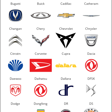
Bugatti
Buick
Cadillac
Catheram
Changan
Chery
Chevrolet
Chrysler
Citroën
Corvette
Cupra
Dacia
Daewoo
Daihatsu
Dallara
DFSK
Dodge
Dongfeng
DR
DS