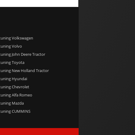
 tuning Volkswagen
tuning Volvo
tuning John Deere Tractor
tuning Toyota
tuning New Holland Tractor
 tuning Hyundai
tuning Chevrolet
 tuning Alfa Romeo
 tuning Mazda
 tuning CUMMINS